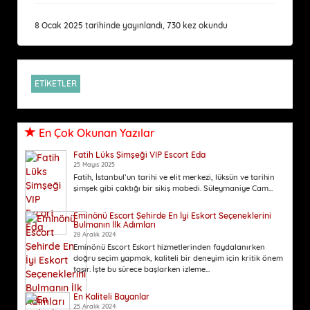
8 Ocak 2025 tarihinde yayınlandı, 730 kez okundu
ETİKETLER
En Çok Okunan Yazılar
Fatih Lüks Şimşeği VIP Escort Eda
25 Mayıs 2025
Fatih, İstanbul’un tarihi ve elit merkezi, lüksün ve tarihin
şimşek gibi çaktığı bir sikiş mabedi. Süleymaniye Cam...
Eminönü Escort Şehirde En İyi Eskort Seçeneklerini
Bulmanın İlk Adımları
28 Aralık 2024
Eminönü Escort Eskort hizmetlerinden faydalanırken
doğru seçim yapmak, kaliteli bir deneyim için kritik önem
taşır. İşte bu sürece başlarken izleme...
En Kaliteli Bayanlar
25 Aralık 2024