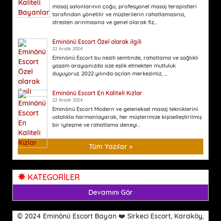
masaj salonlarının çoğu, profesyonel masaj terapistleri
tarafından yönetilir ve müşterilerin rahatlamasına,
stresten arınmasına ve genel olarak fiz...
Eminönü Escort Özel olarak ilgili
22 Aralık 2024
Eminönü Escort bu nezih semtinde, rahatlama ve sağlıklı
yaşam arayışınızda size eşlik etmekten mutluluk
duyuyoruz. 2022 yılında açılan merkezimiz, ...
Eminönü Escort En Kaliteli Kızlar
22 Aralık 2024
Eminönü Escort Modern ve geleneksel masaj tekniklerini
ustalıkla harmanlayarak, her müşterimize kişiselleştirilmiş
bir iyileşme ve rahatlama deneyi...
Tüm Yazılar »
KATEGORİLER
Devamını Gör
© 2024 Eminönü Escort Bayan ❤️ Sirkeci Escort, Karaköy,