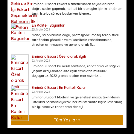
Eminönü Escort Eskort hizmetlerinden faydalanırken
doğru seçim yapmak, kaliteli bir deneyim için kritik önem
taşır. İşte bu sürece başlarken izleme...
En Kaliteli Bayanlar
25 Aralık 2024
masaj salonlarının çoğu, profesyonel masaj terapistleri
tarafından yönetilir ve müşterilerin rahatlamasına,
stresten arınmasına ve genel olarak fiz...
Eminönü Escort Özel olarak ilgili
22 Aralık 2024
Eminönü Escort bu nezih semtinde, rahatlama ve sağlıklı
yaşam arayışınızda size eşlik etmekten mutluluk
duyuyoruz. 2022 yılında açılan merkezimiz, ...
Eminönü Escort En Kaliteli Kızlar
22 Aralık 2024
Eminönü Escort Modern ve geleneksel masaj tekniklerini
ustalıkla harmanlayarak, her müşterimize kişiselleştirilmiş
bir iyileşme ve rahatlama deneyi...
Tüm Yazılar »