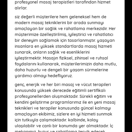
profesyonel masaj terapistleri tarafından hizmet
alırlar.
siz değerli müşterilere hem geleneksel hem de
modern masaj tekniklerini bir arada sunmayı
amaçlayan bir sağlık ve rahatlama merkezidir. Her
müşterimize özelleştirilmiş, iyileştirici ve rahatlatıcı
bir deneyim sağlamak için tasarlanmıştır. yaşayan
insanlara en yüksek standartlarda masaj hizmeti
sunarak, onların sağlık ve esenliklerini
iyileştirmektir. Masajın fiziksel, zihinsel ve ruhsal
faydalarını kullanarak, müşterilerimizin daha mutlu,
daha huzurlu ve dengeli bir yaşam sürmelerine
yardımcı olmayı hedefliyoruz.
genç, enerjik ve her biri masaj ve vücut terapileri
konusunda yüksek derecede eğitimli sertifikalı
profesyonellerden oluşmaktadır. Sürekli eğitim ve
kendini geliştirme programlarımız ile en yeni masaj
teknikleri ve terapiler konusunda güncel kalmayı
amaçlayan ekibimiz, sizlere en iyi hizmeti sunmak
için tutkuyla çalışmaktadır. kalbinde, kolay
ulaşılabilir ve canlı bir konumda yer almaktadır. İç
mekanımız, huzur ve rahatlama teşvik edecek