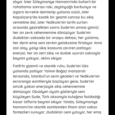
alıyor. İster Süleymaniye Hamamı’nda buharlı bir
rahatlama sonrası rakı, zeytinyağlı barbunya ve
ızgara levrekle demlenip yalısına süzül, ister
Kapalıçarşı’da kaotik bir gezinti sonrası bu sikiş
cennetine dal, ister Yedikule’nin tarihi surları
arasında gezindikten sonra Sude’nin amına gömül;
her an zevk cehennemine dönüşüyor. Sude’nin
dudakları saksoda bir orospu dehası; her yalama,
her derin emiş seni zevkin galaksisine fırlatıyor. Ama
asıl olay, yalıyı sikiş kaosuna çeviren patlayıcı
enerjisi; her an sert sikiş ve dudak uçuran saksoyla
beynini yakıyor, aklını sikiyor.
Fatih’in gizemli ve otantik ruhu, Sude’nin lüks
yalısında patlıyor. Yalının Boğaz manzaralı
terasında, İstanbul’un serin geceleri ve Yedikule’nin
esrarengiz esintileriyle başlayan gece, Sude’nin
amcik yakan enerjisiyle sikiş cehennemine
dönüşüyor. Obsidyen siyahı gözleriyle seni
büyüleyen Sude, Türk aksanıyla kulağına fısıldadığı
kasar laflarla beynini sikiyor. Yalıda, Süleymaniye
Hamamı’nın otantik esintisinden ilham alan sakso
fantezileri sunuyor; dudakları seni yutuyor, her emiş