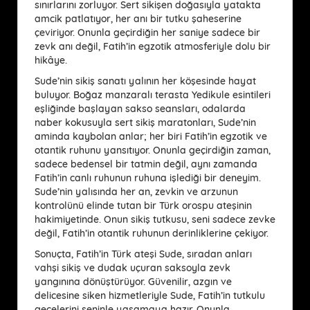
sınırlarını zorluyor. Sert sikişen doğasıyla yatakta
amcik patlatıyor, her anı bir tutku şaheserine
çeviriyor. Onunla geçirdiğin her saniye sadece bir
zevk anı değil, Fatih’in egzotik atmosferiyle dolu bir
hikâye.
Sude’nin sikiş sanatı yalının her köşesinde hayat
buluyor. Boğaz manzaralı terasta Yedikule esintileri
eşliğinde başlayan sakso seansları, odalarda
naber kokusuyla sert sikiş maratonları, Sude’nin
aminda kaybolan anlar; her biri Fatih’in egzotik ve
otantik ruhunu yansıtıyor. Onunla geçirdiğin zaman,
sadece bedensel bir tatmin değil, aynı zamanda
Fatih’in canlı ruhunun ruhuna işlediği bir deneyim.
Sude’nin yalısında her an, zevkin ve arzunun
kontrolünü elinde tutan bir Türk orospu ateşinin
hakimiyetinde. Onun sikiş tutkusu, seni sadece zevke
değil, Fatih’in otantik ruhunun derinliklerine çekiyor.
Sonuçta, Fatih’in Türk ateşi Sude, sıradan anları
vahşi sikiş ve dudak uçuran saksoyla zevk
yangınına dönüştürüyor. Güvenilir, azgın ve
delicesine siken hizmetleriyle Sude, Fatih’in tutkulu
gecelerini seninle yaşamaya hazır. Onunla