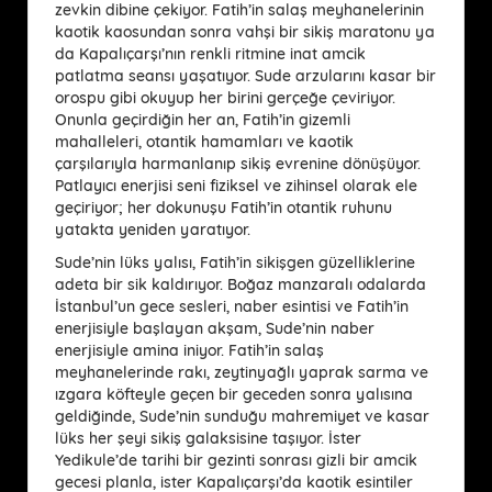
zevkin dibine çekiyor. Fatih’in salaş meyhanelerinin
kaotik kaosundan sonra vahşi bir sikiş maratonu ya
da Kapalıçarşı’nın renkli ritmine inat amcik
patlatma seansı yaşatıyor. Sude arzularını kasar bir
orospu gibi okuyup her birini gerçeğe çeviriyor.
Onunla geçirdiğin her an, Fatih’in gizemli
mahalleleri, otantik hamamları ve kaotik
çarşılarıyla harmanlanıp sikiş evrenine dönüşüyor.
Patlayıcı enerjisi seni fiziksel ve zihinsel olarak ele
geçiriyor; her dokunuşu Fatih’in otantik ruhunu
yatakta yeniden yaratıyor.
Sude’nin lüks yalısı, Fatih’in sikişgen güzelliklerine
adeta bir sik kaldırıyor. Boğaz manzaralı odalarda
İstanbul’un gece sesleri, naber esintisi ve Fatih’in
enerjisiyle başlayan akşam, Sude’nin naber
enerjisiyle amina iniyor. Fatih’in salaş
meyhanelerinde rakı, zeytinyağlı yaprak sarma ve
ızgara köfteyle geçen bir geceden sonra yalısına
geldiğinde, Sude’nin sunduğu mahremiyet ve kasar
lüks her şeyi sikiş galaksisine taşıyor. İster
Yedikule’de tarihi bir gezinti sonrası gizli bir amcik
gecesi planla, ister Kapalıçarşı’da kaotik esintiler