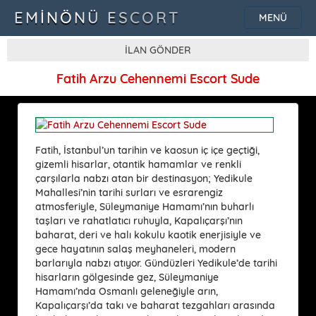
EMINÖNÜ ESCORT
MENÜ
İLAN GÖNDER
Fatih Arzu Cehennemi Escort Sude
Fatih, İstanbul’un tarihin ve kaosun iç içe geçtiği,
gizemli hisarlar, otantik hamamlar ve renkli
çarşılarla nabzı atan bir destinasyon; Yedikule
Mahallesi’nin tarihi surları ve esrarengiz
atmosferiyle, Süleymaniye Hamamı’nın buharlı
taşları ve rahatlatıcı ruhuyla, Kapalıçarşı’nın
baharat, deri ve halı kokulu kaotik enerjisiyle ve
gece hayatının salaş meyhaneleri, modern
barlarıyla nabzı atıyor. Gündüzleri Yedikule’de tarihi
hisarların gölgesinde gez, Süleymaniye
Hamamı’nda Osmanlı geleneğiyle arın,
Kapalıçarşı’da takı ve baharat tezgahları arasında