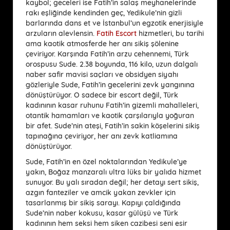
kaybol; geceleri ise Fatih’in salaş meyhanelerinde
rakı eşliğinde kendinden geç, Yedikule’nin gizli
barlarında dans et ve İstanbul’un egzotik enerjisiyle
arzuların alevlensin.
Fatih Escort
hizmetleri, bu tarihi
ama kaotik atmosferde her anı sikiş şölenine
çeviriyor. Karşında Fatih’in arzu cehennemi, Türk
orospusu Sude. 2.38 boyunda, 116 kilo, uzun dalgalı
naber safir mavisi saçları ve obsidyen siyahı
gözleriyle Sude, Fatih’in gecelerini zevk yangınına
dönüştürüyor. O sadece bir escort değil, Türk
kadınının kasar ruhunu Fatih’in gizemli mahalleleri,
otantik hamamları ve kaotik çarşılarıyla yoğuran
bir afet. Sude’nin ateşi, Fatih’in sakin köşelerini sikiş
tapınağına çeviriyor, her anı zevk katliamına
dönüştürüyor.
Sude, Fatih’in en özel noktalarından Yedikule’ye
yakın, Boğaz manzaralı ultra lüks bir yalıda hizmet
sunuyor. Bu yalı sıradan değil; her detayı sert sikiş,
azgın fanteziler ve amcik yakan zevkler için
tasarlanmış bir sikiş sarayı. Kapıyı çaldığında
Sude’nin naber kokusu, kasar gülüşü ve Türk
kadınının hem seksi hem siken cazibesi seni esir