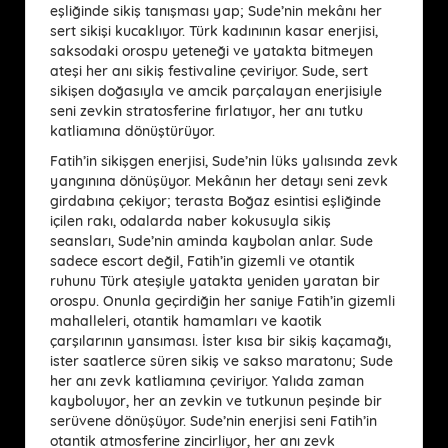
eşliğinde sikiş tanışması yap; Sude’nin mekânı her
sert sikişi kucaklıyor. Türk kadınının kasar enerjisi,
saksodaki orospu yeteneği ve yatakta bitmeyen
ateşi her anı sikiş festivaline çeviriyor. Sude, sert
sikişen doğasıyla ve amcik parçalayan enerjisiyle
seni zevkin stratosferine fırlatıyor, her anı tutku
katliamına dönüştürüyor.
Fatih’in sikişgen enerjisi, Sude’nin lüks yalısında zevk
yangınına dönüşüyor. Mekânın her detayı seni zevk
girdabına çekiyor; terasta Boğaz esintisi eşliğinde
içilen rakı, odalarda naber kokusuyla sikiş
seansları, Sude’nin aminda kaybolan anlar. Sude
sadece escort değil, Fatih’in gizemli ve otantik
ruhunu Türk ateşiyle yatakta yeniden yaratan bir
orospu. Onunla geçirdiğin her saniye Fatih’in gizemli
mahalleleri, otantik hamamları ve kaotik
çarşılarının yansıması. İster kısa bir sikiş kaçamağı,
ister saatlerce süren sikiş ve sakso maratonu; Sude
her anı zevk katliamına çeviriyor. Yalıda zaman
kayboluyor, her an zevkin ve tutkunun peşinde bir
serüvene dönüşüyor. Sude’nin enerjisi seni Fatih’in
otantik atmosferine zincirliyor, her anı zevk