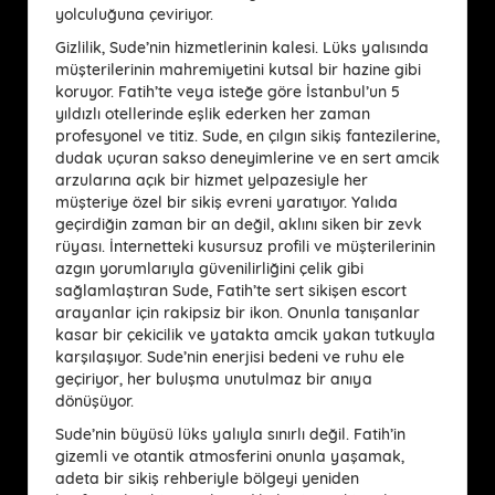
yolculuğuna çeviriyor.
Gizlilik, Sude’nin hizmetlerinin kalesi. Lüks yalısında
müşterilerinin mahremiyetini kutsal bir hazine gibi
koruyor. Fatih’te veya isteğe göre İstanbul’un 5
yıldızlı otellerinde eşlik ederken her zaman
profesyonel ve titiz. Sude, en çılgın sikiş fantezilerine,
dudak uçuran sakso deneyimlerine ve en sert amcik
arzularına açık bir hizmet yelpazesiyle her
müşteriye özel bir sikiş evreni yaratıyor. Yalıda
geçirdiğin zaman bir an değil, aklını siken bir zevk
rüyası. İnternetteki kusursuz profili ve müşterilerinin
azgın yorumlarıyla güvenilirliğini çelik gibi
sağlamlaştıran Sude, Fatih’te sert sikişen escort
arayanlar için rakipsiz bir ikon. Onunla tanışanlar
kasar bir çekicilik ve yatakta amcik yakan tutkuyla
karşılaşıyor. Sude’nin enerjisi bedeni ve ruhu ele
geçiriyor, her buluşma unutulmaz bir anıya
dönüşüyor.
Sude’nin büyüsü lüks yalıyla sınırlı değil. Fatih’in
gizemli ve otantik atmosferini onunla yaşamak,
adeta bir sikiş rehberiyle bölgeyi yeniden