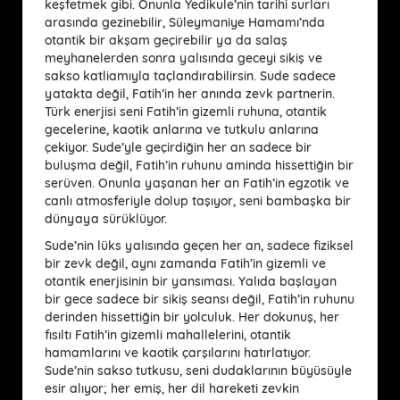
keşfetmek gibi. Onunla Yedikule’nin tarihi surları
arasında gezinebilir, Süleymaniye Hamamı’nda
otantik bir akşam geçirebilir ya da salaş
meyhanelerden sonra yalısında geceyi sikiş ve
sakso katliamıyla taçlandırabilirsin. Sude sadece
yatakta değil, Fatih’in her anında zevk partnerin.
Türk enerjisi seni Fatih’in gizemli ruhuna, otantik
gecelerine, kaotik anlarına ve tutkulu anlarına
çekiyor. Sude’yle geçirdiğin her an sadece bir
buluşma değil, Fatih’in ruhunu aminda hissettiğin bir
serüven. Onunla yaşanan her an Fatih’in egzotik ve
canlı atmosferiyle dolup taşıyor, seni bambaşka bir
dünyaya sürüklüyor.
Sude’nin lüks yalısında geçen her an, sadece fiziksel
bir zevk değil, aynı zamanda Fatih’in gizemli ve
otantik enerjisinin bir yansıması. Yalıda başlayan
bir gece sadece bir sikiş seansı değil, Fatih’in ruhunu
derinden hissettiğin bir yolculuk. Her dokunuş, her
fısıltı Fatih’in gizemli mahallelerini, otantik
hamamlarını ve kaotik çarşılarını hatırlatıyor.
Sude’nin sakso tutkusu, seni dudaklarının büyüsüyle
esir alıyor; her emiş, her dil hareketi zevkin