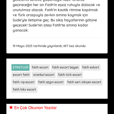
geçireceğin her an Fatih’in eşsiz ruhuyla dolacak ve
unutulmaz olacak. Fatih’in kaotik ritmine kapılmak
ve Türk orospuyla zevkin amina koymak için
Sude’yle iletişime geç. Bu sikiş hayallerinin götüne
geçecek! Sude’nin ateşi Fatih’te amina kadar
yanacak.
19 Mayıs 2025 tarihinde yayınlandı, 697 kez okundu
ETİKETLER
fatih escort
fatih escort bayan
fatih eskort
escort fatih
istanbul escort
fatih türk escort
fatih vip escort
fatih azgın escort
fatih sert sikişen escort
fatih lüks escort
En Çok Okunan Yazılar