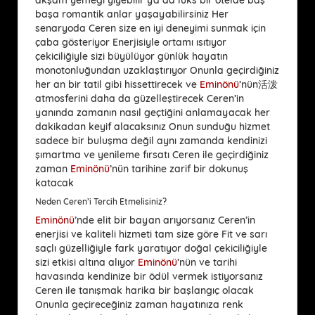
başa romantik anlar yaşayabilirsiniz Her
senaryoda Ceren size en iyi deneyimi sunmak için
çaba gösteriyor Enerjisiyle ortamı ısıtıyor
çekiciliğiyle sizi büyülüyor günlük hayatın
monotonluğundan uzaklaştırıyor Onunla geçirdiğiniz
her an bir tatil gibi hissettirecek ve
Eminönü
’nün活泼
atmosferini daha da güzelleştirecek Ceren’in
yanında zamanın nasıl geçtiğini anlamayacak her
dakikadan keyif alacaksınız Onun sunduğu hizmet
sadece bir buluşma değil aynı zamanda kendinizi
şımartma ve yenileme fırsatı Ceren ile geçirdiğiniz
zaman
Eminönü
’nün tarihine zarif bir dokunuş
katacak
Neden Ceren’i Tercih Etmelisiniz?
Eminönü
’nde elit bir bayan arıyorsanız Ceren’in
enerjisi ve kaliteli hizmeti tam size göre Fit ve sarı
saçlı güzelliğiyle fark yaratıyor doğal çekiciliğiyle
sizi etkisi altına alıyor
Eminönü
’nün ve tarihi
havasında kendinize bir ödül vermek istiyorsanız
Ceren ile tanışmak harika bir başlangıç olacak
Onunla geçireceğiniz zaman hayatınıza renk