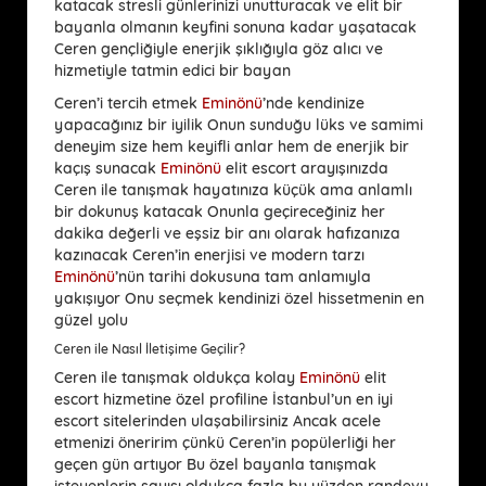
katacak stresli günlerinizi unutturacak ve elit bir
bayanla olmanın keyfini sonuna kadar yaşatacak
Ceren gençliğiyle enerjik şıklığıyla göz alıcı ve
hizmetiyle tatmin edici bir bayan
Ceren’i tercih etmek
Eminönü
’nde kendinize
yapacağınız bir iyilik Onun sunduğu lüks ve samimi
deneyim size hem keyifli anlar hem de enerjik bir
kaçış sunacak
Eminönü
elit escort arayışınızda
Ceren ile tanışmak hayatınıza küçük ama anlamlı
bir dokunuş katacak Onunla geçireceğiniz her
dakika değerli ve eşsiz bir anı olarak hafızanıza
kazınacak Ceren’in enerjisi ve modern tarzı
Eminönü
’nün tarihi dokusuna tam anlamıyla
yakışıyor Onu seçmek kendinizi özel hissetmenin en
güzel yolu
Ceren ile Nasıl İletişime Geçilir?
Ceren ile tanışmak oldukça kolay
Eminönü
elit
escort hizmetine özel profiline İstanbul’un en iyi
escort sitelerinden ulaşabilirsiniz Ancak acele
etmenizi öneririm çünkü Ceren’in popülerliği her
geçen gün artıyor Bu özel bayanla tanışmak
isteyenlerin sayısı oldukça fazla bu yüzden randevu