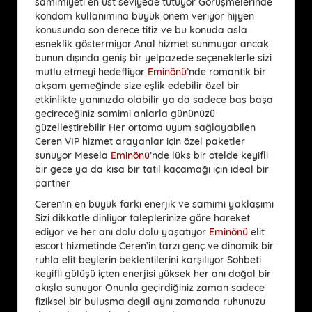
samimiyeti en üst seviyede tutuyor Görüşmelerinde
kondom kullanımına büyük önem veriyor hijyen
konusunda son derece titiz ve bu konuda asla
esneklik göstermiyor Anal hizmet sunmuyor ancak
bunun dışında geniş bir yelpazede seçeneklerle sizi
mutlu etmeyi hedefliyor
Eminönü
’nde romantik bir
akşam yemeğinde size eşlik edebilir özel bir
etkinlikte yanınızda olabilir ya da sadece baş başa
geçireceğiniz samimi anlarla gününüzü
güzelleştirebilir Her ortama uyum sağlayabilen
Ceren VIP hizmet arayanlar için özel paketler
sunuyor Mesela
Eminönü
’nde lüks bir otelde keyifli
bir gece ya da kısa bir tatil kaçamağı için ideal bir
partner
Ceren’in en büyük farkı enerjik ve samimi yaklaşımı
Sizi dikkatle dinliyor taleplerinize göre hareket
ediyor ve her anı dolu dolu yaşatıyor
Eminönü
elit
escort hizmetinde Ceren’in tarzı genç ve dinamik bir
ruhla elit beylerin beklentilerini karşılıyor Sohbeti
keyifli gülüşü içten enerjisi yüksek her anı doğal bir
akışla sunuyor Onunla geçirdiğiniz zaman sadece
fiziksel bir buluşma değil aynı zamanda ruhunuzu