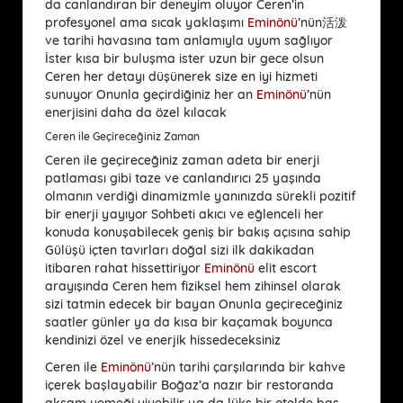
da canlandıran bir deneyim oluyor Ceren’in
profesyonel ama sıcak yaklaşımı
Eminönü
’nün活泼
ve tarihi havasına tam anlamıyla uyum sağlıyor
İster kısa bir buluşma ister uzun bir gece olsun
Ceren her detayı düşünerek size en iyi hizmeti
sunuyor Onunla geçirdiğiniz her an
Eminönü
’nün
enerjisini daha da özel kılacak
Ceren ile Geçireceğiniz Zaman
Ceren ile geçireceğiniz zaman adeta bir enerji
patlaması gibi taze ve canlandırıcı 25 yaşında
olmanın verdiği dinamizmle yanınızda sürekli pozitif
bir enerji yayıyor Sohbeti akıcı ve eğlenceli her
konuda konuşabilecek geniş bir bakış açısına sahip
Gülüşü içten tavırları doğal sizi ilk dakikadan
itibaren rahat hissettiriyor
Eminönü
elit escort
arayışında Ceren hem fiziksel hem zihinsel olarak
sizi tatmin edecek bir bayan Onunla geçireceğiniz
saatler günler ya da kısa bir kaçamak boyunca
kendinizi özel ve enerjik hissedeceksiniz
Ceren ile
Eminönü
’nün tarihi çarşılarında bir kahve
içerek başlayabilir Boğaz’a nazır bir restoranda
akşam yemeği yiyebilir ya da lüks bir otelde baş