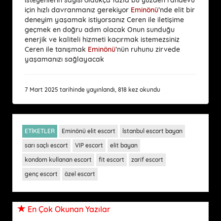
için hızlı davranmanız gerekiyor
Eminönü
’nde elit bir
deneyim yaşamak istiyorsanız Ceren ile iletişime
geçmek en doğru adım olacak Onun sunduğu
enerjik ve kaliteli hizmeti kaçırmak istemezsiniz
Ceren ile tanışmak
Eminönü
’nün ruhunu zirvede
yaşamanızı sağlayacak
7 Mart 2025 tarihinde yayınlandı, 818 kez okundu
ETİKETLER
Eminönü elit escort
İstanbul escort bayan
sarı saçlı escort
VIP escort
elit bayan
kondom kullanan escort
fit escort
zarif escort
genç escort
özel escort
En Çok Okunan Yazılar