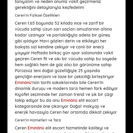
tanıyalım ve neden onunla vakit geçirmeniz
gerektiğini detaylarıyla keşfedelim
Ceren’in Fiziksel Özellikleri
Ceren 1.65 boyunda 52 kiloda ince ve zarif bir
vücuda sahip Uzun sarı saçları omuzlarının altına
kadar uzanıyor ve parlaklığıyla adeta bir güneş
gibi ışıldıyor Mavi gözleri derin ve etkileyici her
bakışta sizi kendine çekiyor ve canlı bir enerji
yayıyor Haftada birkaç gün spor salonunda vakit
geçiren Ceren fit ve sıkı bir vücuda sahip bu sayede
hem sağlıklı hem de göz alıcı bir görünüme sahip
Pürüzsüz teni doğal güzelliğiyle 25 yaşında
gençliğin enerjisini ve taze bir çekiciliği birleştiriyor
Eminönü
’nün tarihi sokaklarında bile Ceren’in
dinamik duruşu ve modern tarzı hemen fark ediliyor
Kıyafet seçiminde her zaman trend ve şık bir çizgi
takip ediyor bu da onu
Eminönü
elit escort
kategorisinde öne çıkarıyor Doğal makyajı ve
enerjik havasıyla Ceren her ortamda dikkat çekiyor
Ceren’in Hizmetleri ve Tarzı
Ceren
Eminönü
elit escort hizmetinde kaliteyi ve