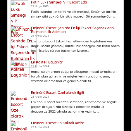
Fatih Lüks Şimşeği VIP Escort Eda
25 Mayıs 2025
Fatih, İstanbul’un tarihi ve elit merkezi, lüksün ve tarihin
şimşek gibi çaktığı bir sikiş mabedi. Süleymaniye Cam...
Eminönü Escort Şehirde En İyi Eskort Seçeneklerini
Bulmanın İlk Adımları
28 Aralık 2024
Eminönü Escort Eskort hizmetlerinden faydalanırken
doğru seçim yapmak, kaliteli bir deneyim için kritik önem
taşır. İşte bu sürece başlarken izleme...
En Kaliteli Bayanlar
25 Aralık 2024
masaj salonlarının çoğu, profesyonel masaj terapistleri
tarafından yönetilir ve müşterilerin rahatlamasına,
stresten arınmasına ve genel olarak fiz...
Eminönü Escort Özel olarak ilgili
22 Aralık 2024
Eminönü Escort bu nezih semtinde, rahatlama ve sağlıklı
yaşam arayışınızda size eşlik etmekten mutluluk
duyuyoruz. 2022 yılında açılan merkezimiz, ...
Eminönü Escort En Kaliteli Kızlar
22 Aralık 2024