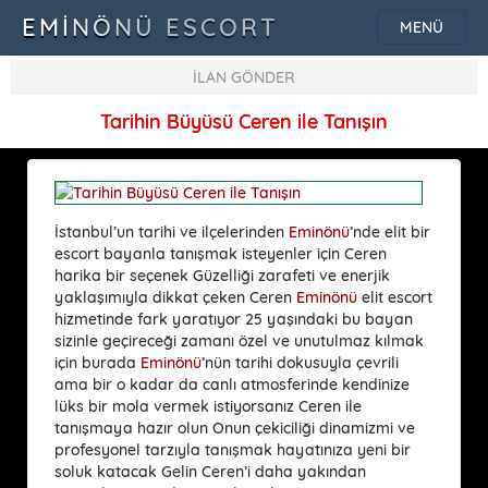
EMINÖNÜ ESCORT
MENÜ
İLAN GÖNDER
Tarihin Büyüsü Ceren ile Tanışın
İstanbul’un tarihi ve ilçelerinden
Eminönü
’nde elit bir
escort bayanla tanışmak isteyenler için Ceren
harika bir seçenek Güzelliği zarafeti ve enerjik
yaklaşımıyla dikkat çeken Ceren
Eminönü
elit escort
hizmetinde fark yaratıyor 25 yaşındaki bu bayan
sizinle geçireceği zamanı özel ve unutulmaz kılmak
için burada
Eminönü
’nün tarihi dokusuyla çevrili
ama bir o kadar da canlı atmosferinde kendinize
lüks bir mola vermek istiyorsanız Ceren ile
tanışmaya hazır olun Onun çekiciliği dinamizmi ve
profesyonel tarzıyla tanışmak hayatınıza yeni bir
soluk katacak Gelin Ceren’i daha yakından